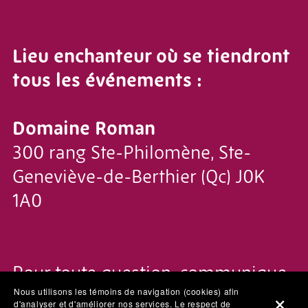
Lieu enchanteur où se tiendront
tous les événements :
Domaine Roman
300 rang Ste-Philomène, Ste-
Geneviève-de-Berthier (Qc) J0K
1A0
Pour toute question, communique
avec l'équipe de
I Am Love Say It
Nous utilisons les témoins de navigation (cookies) afin
d'analyser et d'améliorer nos services. Le respect de